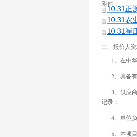
附件：
10.31
10.31
10.31
二、报价人资
1、在中
2、具备
3、供应
记录；
4、单位
5、本项