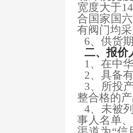
宽度大于1
合国家国六
有阀门均采
6、供货
二、
报价
1
、在中
2
、具备
3
、所投
整合格的产
4、未被
事人名单、
渠道为“信用中