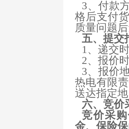
3、付款
格后支付货
质量问题后
五、
提交
1、
递交时
2、
报价时
3、
报价
热电有限责
送达指定地
六、
竞价
竞价采购
金、保险保