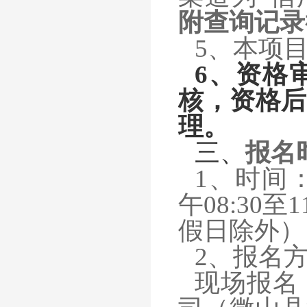
附查询记录
5、
本
项
6、资格
核，资格后
理。
三
、
报名
1、时间：
午08:30至
假日除外）
2、报名
现场报名