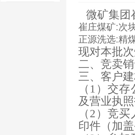
微矿集团崔
崔庄煤矿:次
正源洗选:精煤5
现对本批次
二、竞卖销
三、客户建
（
1）交
及营业执照
（
2）竞
印件（加盖