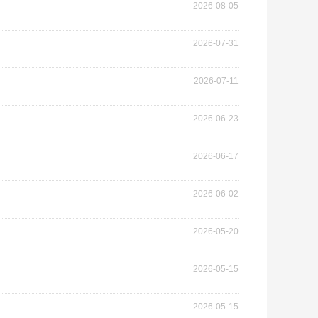
2026-08-05
2026-07-31
2026-07-11
2026-06-23
2026-06-17
2026-06-02
2026-05-20
2026-05-15
2026-05-15