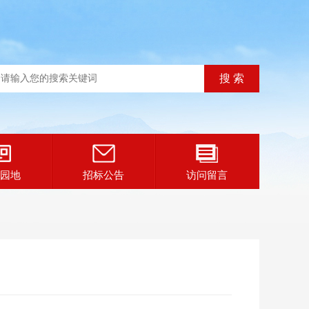
园地
招标公告
访问留言