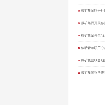
微矿集团联合社
微矿集团开展移
微矿集团开展“
倾听青年职工心
微矿集团联合殷
微矿集团到殷庄