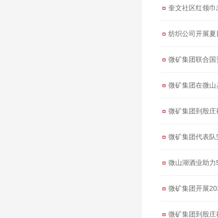
奎文社区红领巾
纺织公司开展夏
微矿集团联合国
微矿集团在微山县
微矿集团到殷庄
微矿集团代表队
微山湖酒业助力5
微矿集团开展2
微矿集团到殷庄