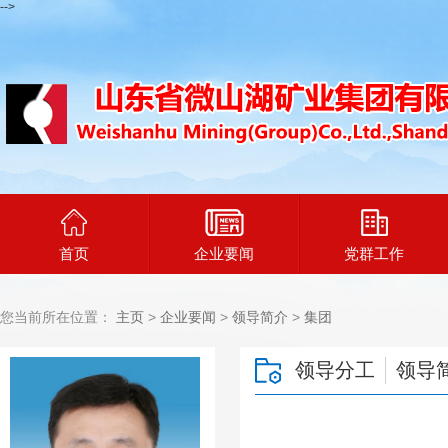
-->
首页
企业要闻
党群工作
您当前所在位置：
主页
>
企业要闻
>
领导简介
>
集团
领导分工
领导